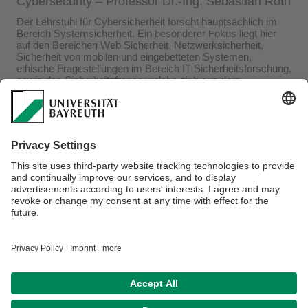
​Cybersecurity – Professor Dr.-Ing. Sebastian Roth
Der Lehrstuhl für Cybersicherheit forscht hauptsächlich im
Bereich Systemsicherheit. Ein besonderer Fokus liegt hier
auf den Bereichen Web Sicherheit, Netzwerksicherheit,
Sicherheit von mobilen und eingebetteten Systemen,
ethische Fragestellungen im Bereich IT Sicherheitsforschung,
sowie den Sicherheitsfragen welche sich aus dem
menschlichen Umgang mit Computersystemen ergeben.
Die
Lehrveranstaltungen
des Lehrstuhls umfassen folgende
Themen:
Grundlagen der IT-Sicherheit
Advanced Web Application Security
Ethics in IT Security (Seminar)
Verantwortlich für die Redaktion:
Prof. Dr.-Ing. Sebastian Roth
Datenschutz / Disclaimer
Barrierefreiheitserklärung
Impressum